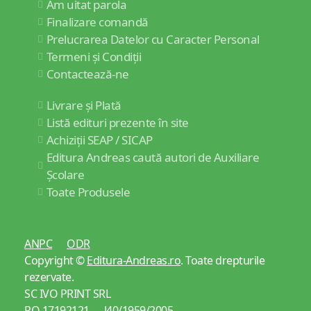
Am uitat parola
Finalizare comandă
Prelucrarea Datelor cu Caracter Personal
Termeni și Condiții
Contactează-ne
Livrare și Plată
Listă edituri prezente în site
Achiziții SEAP / SICAP
Editura Andreas caută autori de Auxiliare
Școlare
Toate Produsele
ANPC
ODR
Copyright ©
Editura-Andreas.ro
. Toate drepturile
rezervate.
SC IVO PRINT SRL
RO 17192121 J40/1959/2005