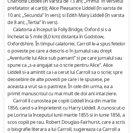
Charlotte Liddell (în varsta de 13 ani; „Prima” în versetul
prefatator al carții); Alice Pleasance Liddell (în varsta de
10 ani; „Secunda” în vers); si Edith Mary Liddell (în varsta
de 8 ani; „Tertia” în vers).
Calatoria a început la Folly Bridge, Oxford si s-a
încheiat la 5 mile (8,0 km) distanța în Godstow,
Oxfordshire. În timpul calatoriei, Carroll le-a spus fetelor
o poveste pe care a descris-o în jurnalul sau drept
„Aventurile lui Alice sub pamant” si pe care jurnalul sau
spune ca „s-a angajat sa o scrie pentru Alice”. Alice
Liddell si-a amintit ca i-a cerut lui Carroll sa o scrie; spre
deosebire de alte povesti pe care i le spusese, pe
aceasta a vrut sa o pastreze. În cele din urma, ea a
primit manuscrisul cu mai mult de doi ani intarziere.
Carroll îi cunostea pe copiii Liddell înca din martie
1856, cand s-a împrietenit cu Harry Liddell. A cunoscut-o
pe Lorina la începutul lunii martie 1855 si in iunie 1856, a
scos copiii pe rau. Robert Douglas-Fairhurst, care a scris
o biografie literara a lui Carroll, sugereaza ca Carroll a