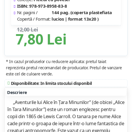
ISBN: 978-973-8958-83-8
Nr. pagini /
144 pag. (coperta plastefiata
Copertă / Format:
lucios | format 13x20 )
12,00 Lei
7,80 Lei
* In cazul produselor cu reducere aplicata: pretul taiat
reprezinta pretul recomandat de producator. Pretul de vanzare
este cel de culoare verde.
Disponibilitate: In limita stocului disponibil
Descriere
„Aventurile lui Alice în Țara Minunilor” (de obicei „Alice
în Tara Minunilor”) este un roman englezesc pentru
copii din 1865 de Lewis Carroll. O tanara pe nume Alice
cade printr-o groapa de iepure într-o lume fantastica de
creaturi antropomorfe. Este vazut ca un exemplu