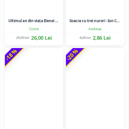
Ultimul an din viața Elenei Ceaușescu - LAVINIA BETEA
Soacra cu trei nurori - Ion Creanga
Corint
Andreas
26,00 Lei
2,86 Lei
29,00 Lei
4,20 Lei
-18 %
-20 %