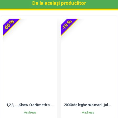
De la același producător
-60 %
-19 %
1,2,3, ..., Show. O aritmetica emotionala, o poezie a matematicii - Ioan Dancila
20000 de leghe sub mari - Jules Verne
Andreas
Andreas