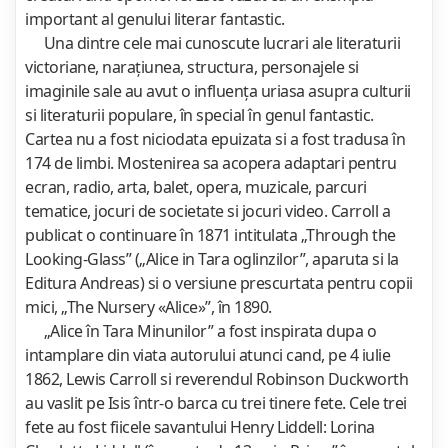
important al genului literar fantastic.
Una dintre cele mai cunoscute lucrari ale literaturii
victoriane, narațiunea, structura, personajele si
imaginile sale au avut o influența uriasa asupra culturii
si literaturii populare, în special în genul fantastic.
Cartea nu a fost niciodata epuizata si a fost tradusa în
174 de limbi. Mostenirea sa acopera adaptari pentru
ecran, radio, arta, balet, opera, muzicale, parcuri
tematice, jocuri de societate si jocuri video. Carroll a
publicat o continuare în 1871 intitulata „Through the
Looking-Glass” („Alice in Tara oglinzilor”, aparuta si la
Editura Andreas) si o versiune prescurtata pentru copii
mici, „The Nursery «Alice»”, în 1890.
„Alice în Tara Minunilor” a fost inspirata dupa o
intamplare din viata autorului atunci cand, pe 4 iulie
1862, Lewis Carroll si reverendul Robinson Duckworth
au vaslit pe Isis într-o barca cu trei tinere fete. Cele trei
fete au fost fiicele savantului Henry Liddell: Lorina