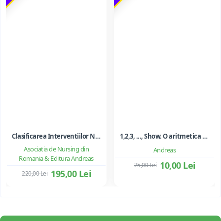
Clasificarea Interventiilor Nursing (NIC)
1,2,3, ..., Show. O aritmetica emotionala, o poezie a matematicii - Ioan Dancila
Asociatia de Nursing din
Andreas
Romania & Editura Andreas
10,00 Lei
25,00 Lei
195,00 Lei
220,00 Lei