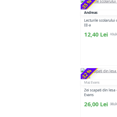
-35 %
Andreas
Lecturile scolarului 
III-a
12,40 Lei
19,0
-32 %
Maz Evans
Zei scapati din lesa
Evans
26,00 Lei
38,0