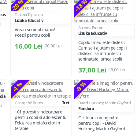
-20 %
-18 %
eas
Tatiana Tapalaga
Lizuka Educativ
a
Arianna Pinton
Vreau seninul inapoi!
Lizuka Educativ
Poezii pentru copii
Copilul meu este dislexic.
16,00 Lei
20,00 Lei
Cum sa-i ajutam pe copiii
dislexici sa infrunte cu
seninatate lumea scolii
37,00 Lei
45,00 Lei
-4 %
-9 %
dia
George W. Burns
Trei
David Hockney, Martin Gayford
u
Pandora
u
101 povesti vindecatoare
pentru copii si adolescenti.
O istorie a imaginilor
Folosirea metaforelor in
pentru copii - David
terapie
Hockney, Martin Gayford