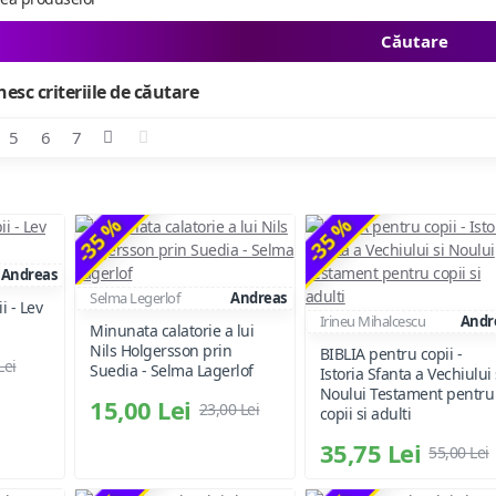
Căutare
esc criteriile de căutare
5
6
7
-35 %
-35 %
Andreas
Selma Legerlof
Andreas
i - Lev
Irineu Mihalcescu
Andr
Minunata calatorie a lui
Nils Holgersson prin
BIBLIA pentru copii -
Lei
Suedia - Selma Lagerlof
Istoria Sfanta a Vechiului 
Noului Testament pentru
15,00 Lei
23,00 Lei
copii si adulti
35,75 Lei
55,00 Lei