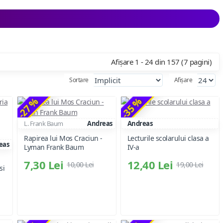
Afișare 1 - 24 din 157 (7 pagini)
Sortare
Afișare
-27 %
-35 %
L. Frank Baum
Andreas
Andreas
Rapirea lui Mos Craciun -
Lecturile scolarului clasa a
eas
Lyman Frank Baum
IV-a
7,30 Lei
12,40 Lei
10,00 Lei
19,00 Lei
si