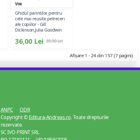
Vox
Ghidul parintilor pentru
cele mai reusite petreceri
ale copiilor - Gill
Dickinson,Julia Goodwin
36,00 Lei
39,90 Lei
Afișare 1 - 24 din 157 (7 pagini)
ANPC
ODR
Copyright ©
Editura-Andreas.ro
. Toate drepturile
rezervate.
SC IVO PRINT SRL
RO 17192121 J40/1959/2005