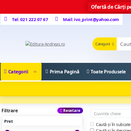
Ofertă de Cărți pe
Tel: 021 222 07 67
Mail: ivo_print@yahoo.com
Categorii
Categorii
Prima Pagină
Toate Produsele
Filtrare
Resetare
Pret
Caută și în subcate
Caută și în descrie