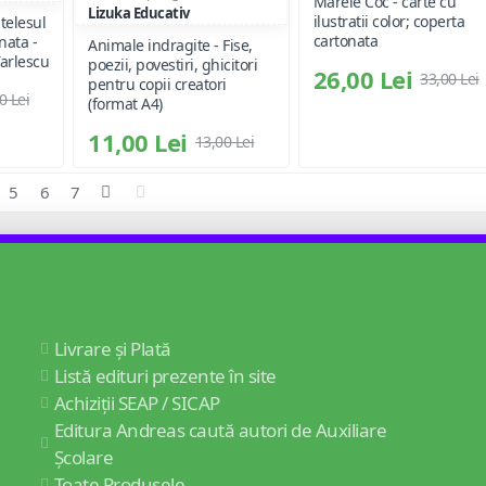
Marele Coc - carte cu
Lizuka Educativ
ilustratii color; coperta
telesul
cartonata
nata -
Animale indragite - Fise,
Tarlescu
poezii, povestiri, ghicitori
26,00 Lei
33,00 Lei
pentru copii creatori
0 Lei
(format A4)
11,00 Lei
13,00 Lei
5
6
7
Livrare și Plată
Listă edituri prezente în site
Achiziții SEAP / SICAP
Editura Andreas caută autori de Auxiliare
Școlare
Toate Produsele