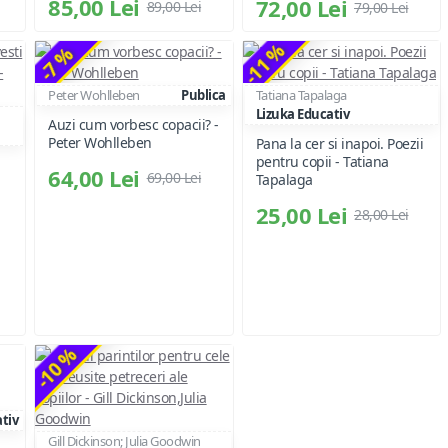
85,00 Lei
72,00 Lei
89,00 Lei
79,00 Lei
-11 %
-7 %
Peter Wohlleben
Publica
Tatiana Tapalaga
Lizuka Educativ
Auzi cum vorbesc copacii? -
Peter Wohlleben
Pana la cer si inapoi. Poezii
pentru copii - Tatiana
64,00 Lei
69,00 Lei
Tapalaga
25,00 Lei
28,00 Lei
-10 %
tiv
Gill Dickinson; Julia Goodwin