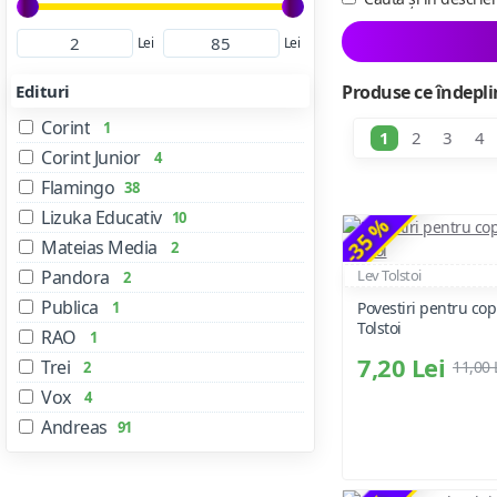
Lei
Lei
Edituri
Produse ce îndeplin
Corint
1
1
2
3
4
Corint Junior
4
Flamingo
38
Lizuka Educativ
10
-35 %
Mateias Media
2
Pandora
Lev Tolstoi
2
Publica
1
Povestiri pentru copi
Tolstoi
RAO
1
7,20 Lei
Trei
11,00 
2
Vox
4
Andreas
91