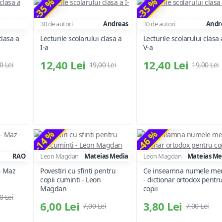
-35 %
-35 %
30 de autori
Andreas
30 de autori
Andr
clasa a
Lecturile scolarului clasa a
Lecturile scolarului clasa 
I-a
V-a
12,40 Lei
12,40 Lei
0 Lei
19,00 Lei
19,00 Lei
-14 %
-46 %
RAO
Leon Magdan
Mateias Media
Leon Magdan
Mateias Me
 - Maz
Povestiri cu sfinti pentru
Ce inseamna numele me
copii cuminti - Leon
- dictionar ortodox pentr
Magdan
copii
0 Lei
6,00 Lei
3,80 Lei
7,00 Lei
7,00 Lei