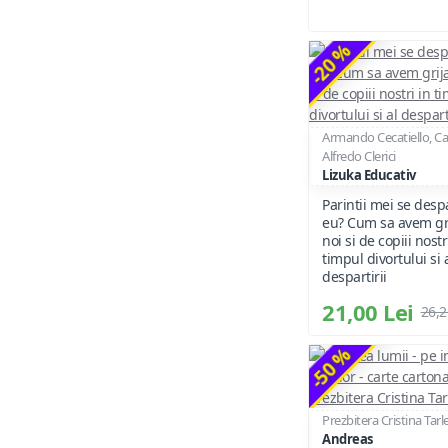
-20 %
Armando Cecatiello, Ca
Alfredo Clerici
Lizuka Educativ
Parintii mei se despa
eu? Cum sa avem gr
noi si de copiii nostr
timpul divortului si 
despartirii
21,00 Lei
26,2
-50 %
Prezbitera Cristina Tarl
Andreas