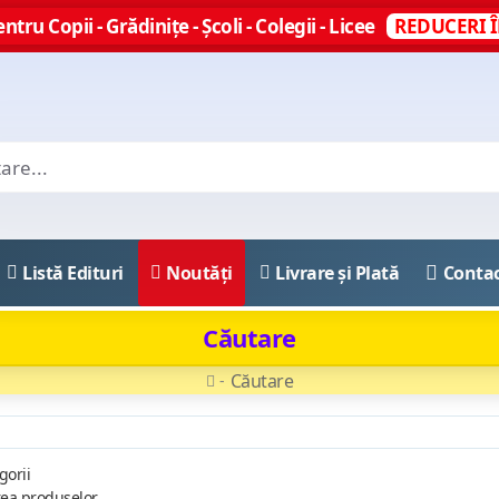
ntru Copii - Grădinițe - Școli - Colegii - Licee
REDUCERI Î
Listă Edituri
Noutăți
Livrare și Plată
Conta
Căutare
Căutare
gorii
rea produselor