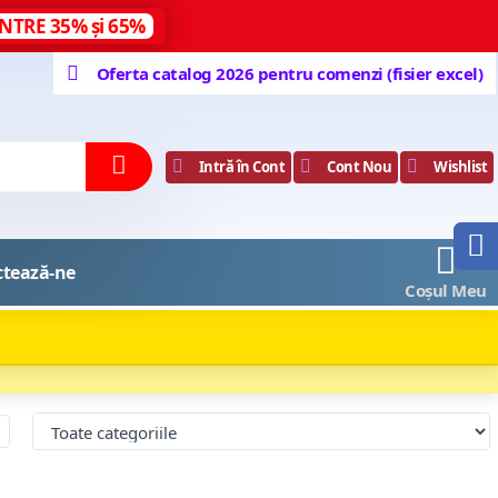
NTRE 35% și 65%
Oferta catalog 2026 pentru comenzi (fisier excel)
Intră în Cont
Cont Nou
Wishlist
0
ctează-ne
Coșul Meu