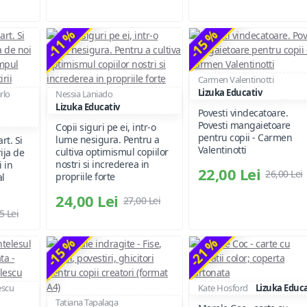
-11 %
-15 %
Carmen Valentinotti
Lizuka Educativ
rlo
Nessia Laniado
Lizuka Educativ
Povesti vindecatoare.
Povesti mangaietoare
Copii siguri pe ei, intr-o
pentru copii - Carmen
lume nesigura. Pentru a
rt. Si
Valentinotti
cultiva optimismul copiilor
ija de
nostri si increderea in
i in
22,00 Lei
26,00 Lei
propriile forte
al
24,00 Lei
27,00 Lei
5 Lei
-15 %
-21 %
escu
Kate Hosford
Lizuka Educa
Tatiana Tapalaga