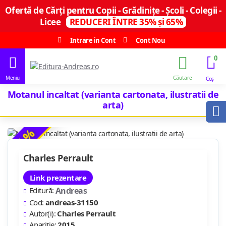
Ofertă de Cărți pentru Copii - Grădinițe - Școli - Colegii -
Licee
REDUCERI ÎNTRE 35% și 65%
Intrare in Cont
Cont Nou
0
Motanul incaltat (varianta cartonata, ilustratii de
arta)
-35 %
Charles Perrault
Link prezentare
Editură:
Andreas
Cod:
andreas-31150
Autor(i):
Charles Perrault
Apariție:
2015