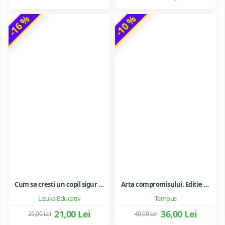
-16 %
-10 %
Cum sa cresti un copil sigur de sine ... si sa-i consolidezi autostima
Arta compromisului. Editie ne varietur - Ileana Vulpescu
Lizuka Educativ
Tempus
21,00 Lei
36,00 Lei
25,00 Lei
40,00 Lei