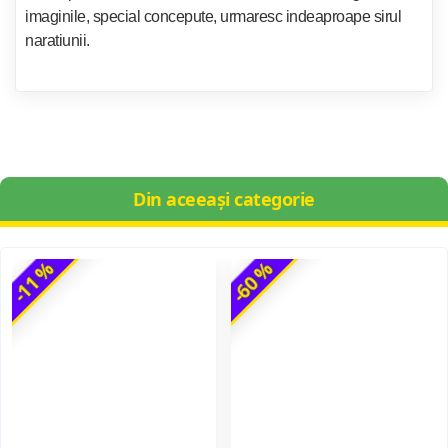
imaginile, special concepute, urmaresc indeaproape sirul
naratiunii.
Din aceeași categorie
-11 %
-60 %