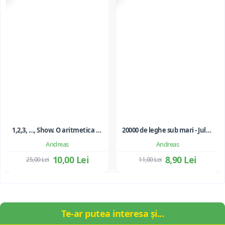
1,2,3, ..., Show. O aritmetica emotionala, o poezie a matematicii - Ioan Dancila
20000 de leghe sub mari - Jules Verne
Andreas
Andreas
10,00 Lei
8,90 Lei
25,00 Lei
11,00 Lei
Te-ar putea interesa și...