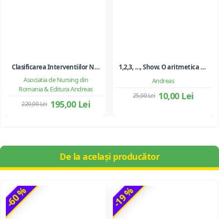
Clasificarea Interventiilor Nursing (NIC)
1,2,3, ..., Show. O aritmetica emotionala, o poezie a matematicii - Ioan Dancila
Asociatia de Nursing din
Andreas
Romania & Editura Andreas
10,00 Lei
25,00 Lei
195,00 Lei
220,00 Lei
De la același producător
-60 %
-19 %