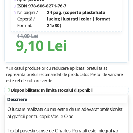
ISBN 978-606-8271-76-7
Nr. pagini /
24 pag. (coperta plastefiata
Copertă /
lucios; ilustratii color | format
Format:
21x30)
14,00 Lei
9,10 Lei
* In cazul produselor cu reducere aplicata: pretul taiat
reprezinta pretul recomandat de producator. Pretul de vanzare
este cel de culoare verde.
Disponibilitate: In limita stocului disponibil
Descriere
O lucrare realizata cu maiestrie de un adevarat profesionist
al graficii pentru copii: Vasile Olac.
Textul povestii scrise de Charles Perrault este integral iar