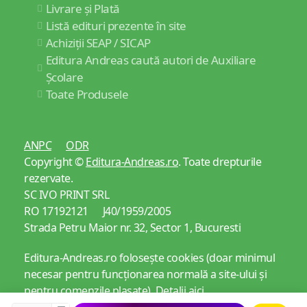
Livrare și Plată
Listă edituri prezente în site
Achiziții SEAP / SICAP
Editura Andreas caută autori de Auxiliare
Școlare
Toate Produsele
ANPC
ODR
Copyright ©
Editura-Andreas.ro
. Toate drepturile
rezervate.
SC IVO PRINT SRL
RO 17192121 J40/1959/2005
Strada Petru Maior nr. 32, Sector 1, Bucuresti
Editura-Andreas.ro folosește cookies (doar minimul
necesar pentru funcționarea normală a site-ului și
pentru comenzile plasate).
Detalii aici