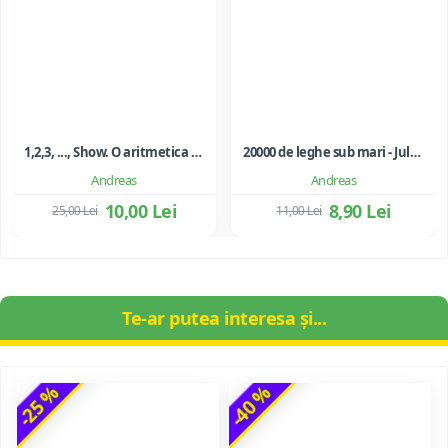
1,2,3, ..., Show. O aritmetica emotionala, o poezie a matematicii - Ioan Dancila
20000 de leghe sub mari - Jules Verne
Andreas
Andreas
10,00 Lei
8,90 Lei
25,00 Lei
11,00 Lei
Te-ar putea interesa și...
-25 %
-40 %