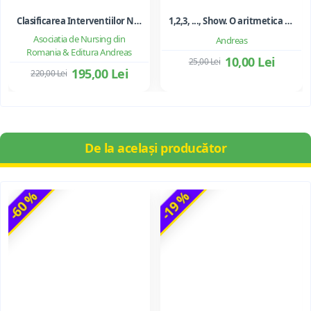
Clasificarea Interventiilor Nursing (NIC)
1,2,3, ..., Show. O aritmetica emotionala, o poezie a matematicii - Ioan Dancila
Asociatia de Nursing din
Andreas
Romania & Editura Andreas
10,00 Lei
25,00 Lei
195,00 Lei
220,00 Lei
De la același producător
-60 %
-19 %