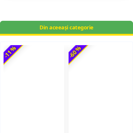
Din aceeași categorie
-11 %
-60 %