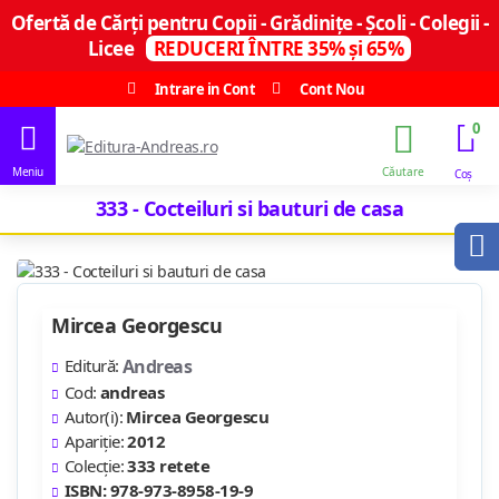
Ofertă de Cărți pentru Copii - Grădinițe - Școli - Colegii -
Licee
REDUCERI ÎNTRE 35% și 65%
Intrare in Cont
Cont Nou
0
333 - Cocteiluri si bauturi de casa
Mircea Georgescu
Editură:
Andreas
Cod:
andreas
Autor(i):
Mircea Georgescu
Apariție:
2012
Colecție:
333 retete
ISBN: 978-973-8958-19-9