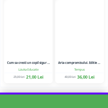
Cum sa cresti un copil sigur de sine ... si sa-i consolidezi autostima
Arta compromisului. Editie ne varietur - Ileana Vulpescu
Lizuka Educativ
Tempus
21,00 Lei
36,00 Lei
25,00 Lei
40,00 Lei